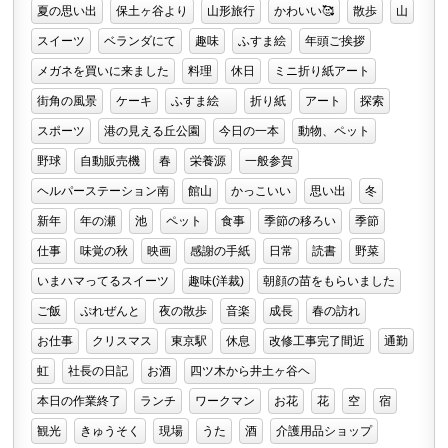
夏の思い出
保土ヶ谷より
山形旅行
かわいい🥰
散歩
山
スイーツ
ベランダにて
趣味
ふすま絵
年頭ご挨拶
メガネを買いに来ました
料理
休日
ミニ折り紙アート
街角の風景
ケーキ
ふすま絵
折り紙
アート
探索
スポーツ
港の見える丘公園
今日の一本
動物、ペット
野球
自動販売機
春
栄養源
一般参賀
ヘルパーステーション南
館山
かっこいい
思い出
冬
新年
年の瀬
池
ペット
食事
季節の移ろい
季節
仕事
味覚の秋
映画
感謝の手紙
日常
読書
野菜
いまハマってるスイーツ
趣味(洋裁)
朝顔の苗をもらいました
ご飯
ぷれぜんと
夜の散歩
音楽
成長
春の訪れ
お仕事
クリスマス
東京駅
休息
改修工事完了間近
通勤
虹
社長の日記
お酒
四ツ木から井土ヶ谷ヘ
本日の作業終了
ランチ
ワークマン
お花
花
空
宿
観光
きゅうそく
現場
うた
酒
介護用品ショップ