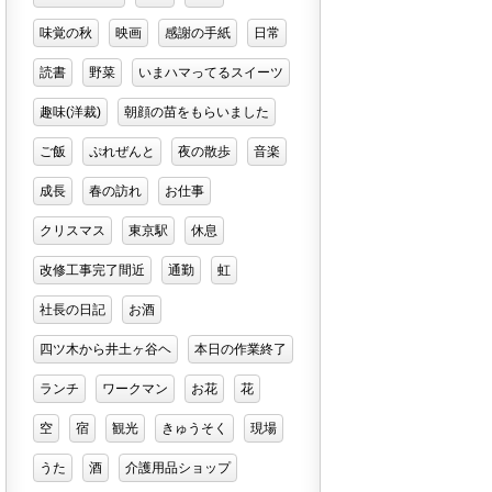
味覚の秋
映画
感謝の手紙
日常
読書
野菜
いまハマってるスイーツ
趣味(洋裁)
朝顔の苗をもらいました
ご飯
ぷれぜんと
夜の散歩
音楽
成長
春の訪れ
お仕事
クリスマス
東京駅
休息
改修工事完了間近
通勤
虹
社長の日記
お酒
四ツ木から井土ヶ谷ヘ
本日の作業終了
ランチ
ワークマン
お花
花
空
宿
観光
きゅうそく
現場
うた
酒
介護用品ショップ