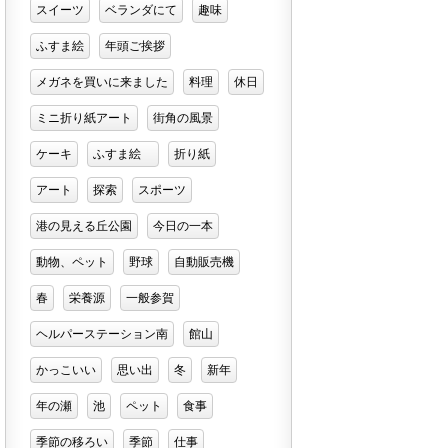
スイーツ
ベランダにて
趣味
ふすま絵
年頭ご挨拶
メガネを買いに来ました
料理
休日
ミニ折り紙アート
街角の風景
ケーキ
ふすま絵
折り紙
アート
探索
スポーツ
港の見える丘公園
今日の一本
動物、ペット
野球
自動販売機
春
栄養源
一般参賀
ヘルパーステーション南
館山
かっこいい
思い出
冬
新年
年の瀬
池
ペット
食事
季節の移ろい
季節
仕事