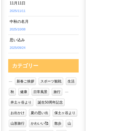
11月11日
2025/11/11
中秋の名月
2025/10/08
思い込み
2025/09/24
カテゴリー
新春ご挨拶
スポーツ観戦
生活
秋
健康
日常風景
旅行
井土ヶ谷より
誕生50周年記念
お出かけ
夏の思い出
保土ヶ谷より
山形旅行
かわいい🥰
散歩
山