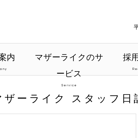
案内
マザーライクのサ
採
any
Re
ービス
Service
マザーライク スタッフ日