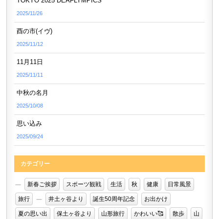
TOKYO 2025 DEAFLYMPICS
2025/11/26
酉の市(イヴ)
2025/11/12
11月11日
2025/11/11
中秋の名月
2025/10/08
思い込み
2025/09/24
カテゴリー
新春ご挨拶
スポーツ観戦
生活
秋
健康
日常風景
旅行
井土ヶ谷より
誕生50周年記念
お出かけ
夏の思い出
保土ヶ谷より
山形旅行
かわいい🥰
散歩
山