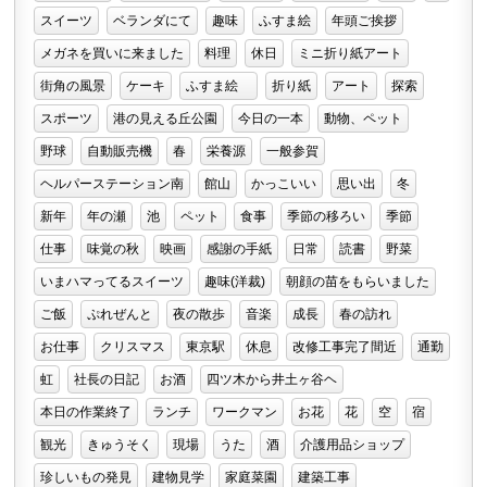
スイーツ
ベランダにて
趣味
ふすま絵
年頭ご挨拶
メガネを買いに来ました
料理
休日
ミニ折り紙アート
街角の風景
ケーキ
ふすま絵
折り紙
アート
探索
スポーツ
港の見える丘公園
今日の一本
動物、ペット
野球
自動販売機
春
栄養源
一般参賀
ヘルパーステーション南
館山
かっこいい
思い出
冬
新年
年の瀬
池
ペット
食事
季節の移ろい
季節
仕事
味覚の秋
映画
感謝の手紙
日常
読書
野菜
いまハマってるスイーツ
趣味(洋裁)
朝顔の苗をもらいました
ご飯
ぷれぜんと
夜の散歩
音楽
成長
春の訪れ
お仕事
クリスマス
東京駅
休息
改修工事完了間近
通勤
虹
社長の日記
お酒
四ツ木から井土ヶ谷ヘ
本日の作業終了
ランチ
ワークマン
お花
花
空
宿
観光
きゅうそく
現場
うた
酒
介護用品ショップ
珍しいもの発見
建物見学
家庭菜園
建築工事