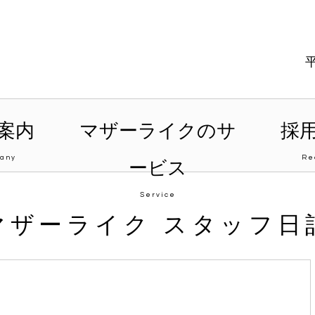
案内
マザーライクのサ
採
any
Re
ービス
Service
マザーライク スタッフ日