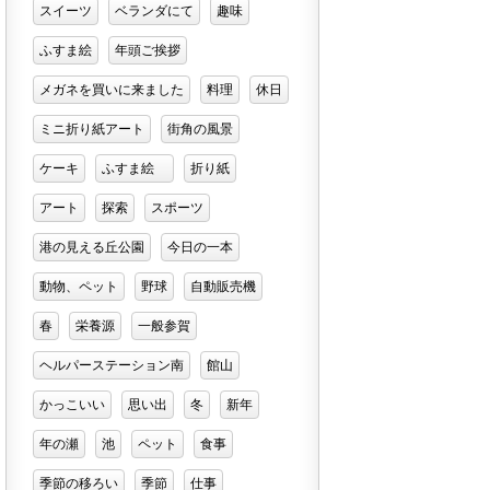
スイーツ
ベランダにて
趣味
ふすま絵
年頭ご挨拶
メガネを買いに来ました
料理
休日
ミニ折り紙アート
街角の風景
ケーキ
ふすま絵
折り紙
アート
探索
スポーツ
港の見える丘公園
今日の一本
動物、ペット
野球
自動販売機
春
栄養源
一般参賀
ヘルパーステーション南
館山
かっこいい
思い出
冬
新年
年の瀬
池
ペット
食事
季節の移ろい
季節
仕事