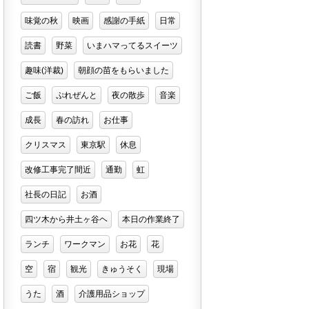
味覚の秋
映画
感謝の手紙
日常
読書
野菜
いまハマってるスイーツ
趣味(洋裁)
朝顔の苗をもらいました
ご飯
ぷれぜんと
夜の散歩
音楽
成長
春の訪れ
お仕事
クリスマス
東京駅
休息
改修工事完了間近
通勤
虹
社長の日記
お酒
四ツ木から井土ヶ谷ヘ
本日の作業終了
ランチ
ワークマン
お花
花
空
宿
観光
きゅうそく
現場
うた
酒
介護用品ショップ