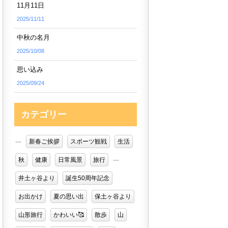
11月11日
2025/11/11
中秋の名月
2025/10/08
思い込み
2025/09/24
カテゴリー
新春ご挨拶
スポーツ観戦
生活
秋
健康
日常風景
旅行
井土ヶ谷より
誕生50周年記念
お出かけ
夏の思い出
保土ヶ谷より
山形旅行
かわいい🥰
散歩
山