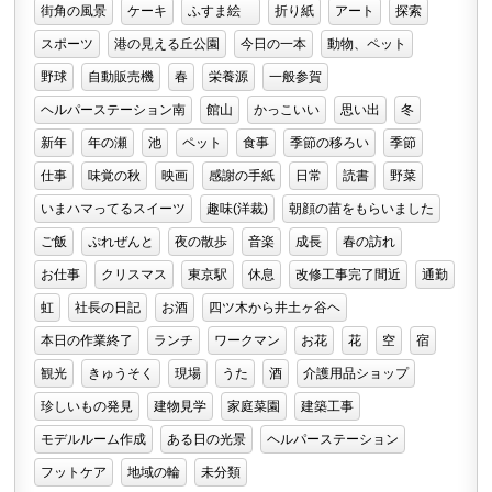
街角の風景
ケーキ
ふすま絵
折り紙
アート
探索
スポーツ
港の見える丘公園
今日の一本
動物、ペット
野球
自動販売機
春
栄養源
一般参賀
ヘルパーステーション南
館山
かっこいい
思い出
冬
新年
年の瀬
池
ペット
食事
季節の移ろい
季節
仕事
味覚の秋
映画
感謝の手紙
日常
読書
野菜
いまハマってるスイーツ
趣味(洋裁)
朝顔の苗をもらいました
ご飯
ぷれぜんと
夜の散歩
音楽
成長
春の訪れ
お仕事
クリスマス
東京駅
休息
改修工事完了間近
通勤
虹
社長の日記
お酒
四ツ木から井土ヶ谷ヘ
本日の作業終了
ランチ
ワークマン
お花
花
空
宿
観光
きゅうそく
現場
うた
酒
介護用品ショップ
珍しいもの発見
建物見学
家庭菜園
建築工事
モデルルーム作成
ある日の光景
ヘルパーステーション
フットケア
地域の輪
未分類