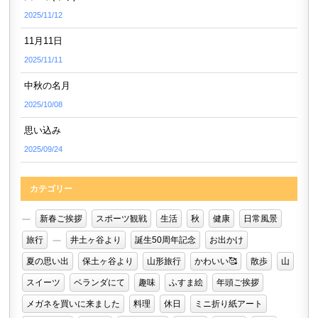
2025/11/12
11月11日
2025/11/11
中秋の名月
2025/10/08
思い込み
2025/09/24
カテゴリー
新春ご挨拶
スポーツ観戦
生活
秋
健康
日常風景
旅行
井土ヶ谷より
誕生50周年記念
お出かけ
夏の思い出
保土ヶ谷より
山形旅行
かわいい🥰
散歩
山
スイーツ
ベランダにて
趣味
ふすま絵
年頭ご挨拶
メガネを買いに来ました
料理
休日
ミニ折り紙アート