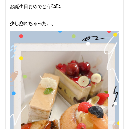
お誕生日おめでとう🥰🥰
少し崩れちゃった、、