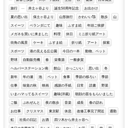
旅行
井土ヶ谷より
誕生50周年記念
お出かけ
夏の思い出
保土ヶ谷より
山形旅行
かわいい🥰
散歩
山
スイーツ
ベランダにて
趣味
ふすま絵
年頭ご挨拶
メガネを買いに来ました
料理
休日
ミニ折り紙アート
街角の風景
ケーキ
ふすま絵
折り紙
アート
探索
スポーツ
港の見える丘公園
今日の一本
動物、ペット
野球
自動販売機
春
栄養源
一般参賀
ヘルパーステーション南
館山
かっこいい
思い出
冬
新年
年の瀬
池
ペット
食事
季節の移ろい
季節
仕事
味覚の秋
映画
感謝の手紙
日常
読書
野菜
いまハマってるスイーツ
趣味(洋裁)
朝顔の苗をもらいました
ご飯
ぷれぜんと
夜の散歩
音楽
成長
春の訪れ
お仕事
クリスマス
東京駅
休息
改修工事完了間近
通勤
虹
社長の日記
お酒
四ツ木から井土ヶ谷ヘ