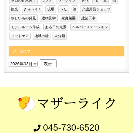
本日の作業終了
ランチ
ワークマン
お花
花
空
宿
観光
きゅうそく
現場
うた
酒
介護用品ショップ
珍しいもの発見
建物見学
家庭菜園
建築工事
モデルルーム作成
ある日の光景
ヘルパーステーション
フットケア
地域の輪
未分類
アーカイブ
045-730-6520