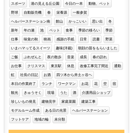
スポーツ
港の見える丘公園
今日の一本
動物、ペット
野球
自動販売機
春
栄養源
一般参賀
ヘルパーステーション南
館山
かっこいい
思い出
冬
新年
年の瀬
池
ペット
食事
季節の移ろい
季節
仕事
味覚の秋
映画
感謝の手紙
日常
読書
野菜
いまハマってるスイーツ
趣味(洋裁)
朝顔の苗をもらいました
ご飯
ぷれぜんと
夜の散歩
音楽
成長
春の訪れ
お仕事
クリスマス
東京駅
休息
改修工事完了間近
通勤
虹
社長の日記
お酒
四ツ木から井土ヶ谷ヘ
本日の作業終了
ランチ
ワークマン
お花
花
空
宿
観光
きゅうそく
現場
うた
酒
介護用品ショップ
珍しいもの発見
建物見学
家庭菜園
建築工事
モデルルーム作成
ある日の光景
ヘルパーステーション
フットケア
地域の輪
未分類