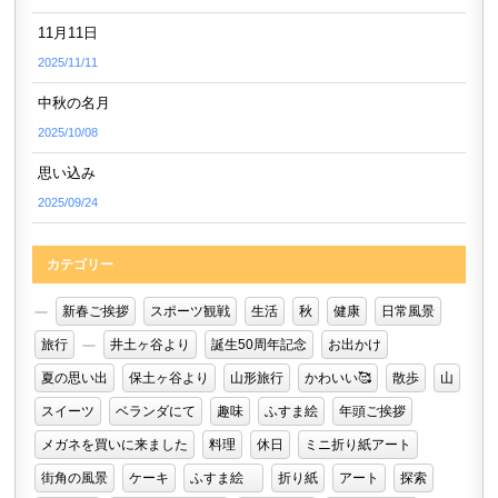
11月11日
2025/11/11
中秋の名月
2025/10/08
思い込み
2025/09/24
カテゴリー
新春ご挨拶
スポーツ観戦
生活
秋
健康
日常風景
旅行
井土ヶ谷より
誕生50周年記念
お出かけ
夏の思い出
保土ヶ谷より
山形旅行
かわいい🥰
散歩
山
スイーツ
ベランダにて
趣味
ふすま絵
年頭ご挨拶
メガネを買いに来ました
料理
休日
ミニ折り紙アート
街角の風景
ケーキ
ふすま絵
折り紙
アート
探索