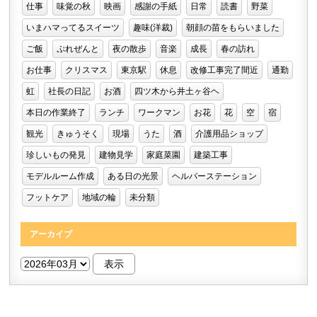
仕事
味覚の秋
映画
感謝の手紙
日常
読書
野菜
いまハマってるスイーツ
趣味(洋裁)
朝顔の苗をもらいました
ご飯
ぷれぜんと
夜の散歩
音楽
成長
春の訪れ
お仕事
クリスマス
東京駅
休息
改修工事完了間近
通勤
虹
社長の日記
お酒
四ツ木から井土ヶ谷ヘ
本日の作業終了
ランチ
ワークマン
お花
花
空
宿
観光
きゅうそく
現場
うた
酒
介護用品ショップ
珍しいもの発見
建物見学
家庭菜園
建築工事
モデルルーム作成
ある日の光景
ヘルパーステーション
フットケア
地域の輪
未分類
アーカイブ