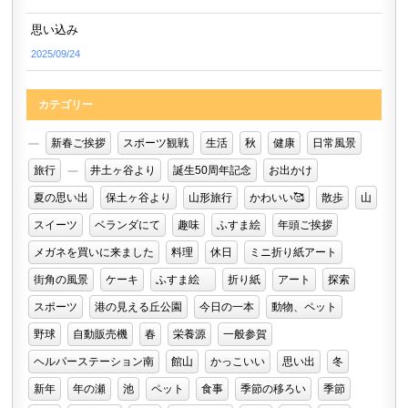
思い込み
2025/09/24
カテゴリー
新春ご挨拶
スポーツ観戦
生活
秋
健康
日常風景
旅行
井土ヶ谷より
誕生50周年記念
お出かけ
夏の思い出
保土ヶ谷より
山形旅行
かわいい🥰
散歩
山
スイーツ
ベランダにて
趣味
ふすま絵
年頭ご挨拶
メガネを買いに来ました
料理
休日
ミニ折り紙アート
街角の風景
ケーキ
ふすま絵
折り紙
アート
探索
スポーツ
港の見える丘公園
今日の一本
動物、ペット
野球
自動販売機
春
栄養源
一般参賀
ヘルパーステーション南
館山
かっこいい
思い出
冬
新年
年の瀬
池
ペット
食事
季節の移ろい
季節