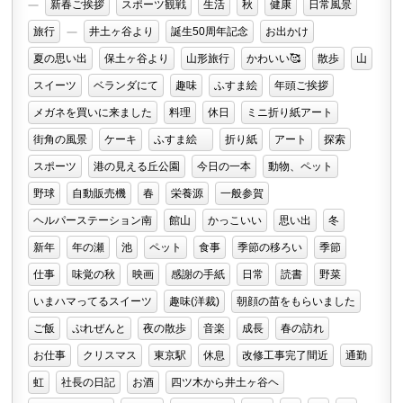
新春ご挨拶
スポーツ観戦
生活
秋
健康
日常風景
旅行
井土ヶ谷より
誕生50周年記念
お出かけ
夏の思い出
保土ヶ谷より
山形旅行
かわいい🥰
散歩
山
スイーツ
ベランダにて
趣味
ふすま絵
年頭ご挨拶
メガネを買いに来ました
料理
休日
ミニ折り紙アート
街角の風景
ケーキ
ふすま絵
折り紙
アート
探索
スポーツ
港の見える丘公園
今日の一本
動物、ペット
野球
自動販売機
春
栄養源
一般参賀
ヘルパーステーション南
館山
かっこいい
思い出
冬
新年
年の瀬
池
ペット
食事
季節の移ろい
季節
仕事
味覚の秋
映画
感謝の手紙
日常
読書
野菜
いまハマってるスイーツ
趣味(洋裁)
朝顔の苗をもらいました
ご飯
ぷれぜんと
夜の散歩
音楽
成長
春の訪れ
お仕事
クリスマス
東京駅
休息
改修工事完了間近
通勤
虹
社長の日記
お酒
四ツ木から井土ヶ谷ヘ