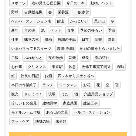
スポーツ
港の見える丘公園
今日の一本
動物、ペット
野球
自動販売機
春
栄養源
一般参賀
ヘルパーステーション南
館山
かっこいい
思い出
冬
新年
年の瀬
池
ペット
食事
季節の移ろい
季節
仕事
味覚の秋
映画
感謝の手紙
日常
読書
野菜
いまハマってるスイーツ
趣味(洋裁)
朝顔の苗をもらいました
ご飯
ぷれぜんと
夜の散歩
音楽
成長
春の訪れ
お仕事
クリスマス
東京駅
休息
改修工事完了間近
通勤
虹
社長の日記
お酒
四ツ木から井土ヶ谷ヘ
本日の作業終了
ランチ
ワークマン
お花
花
空
宿
観光
きゅうそく
現場
うた
酒
介護用品ショップ
珍しいもの発見
建物見学
家庭菜園
建築工事
モデルルーム作成
ある日の光景
ヘルパーステーション
フットケア
地域の輪
未分類