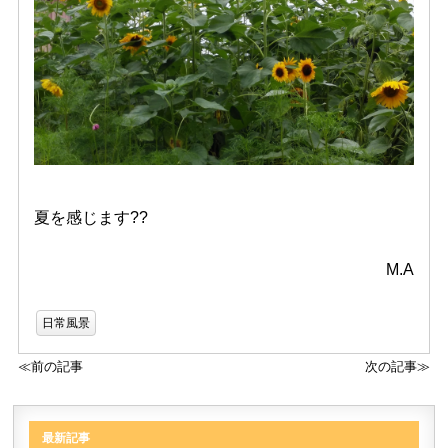
夏を感じます??
M.A
日常風景
≪前の記事
次の記事≫
最新記事