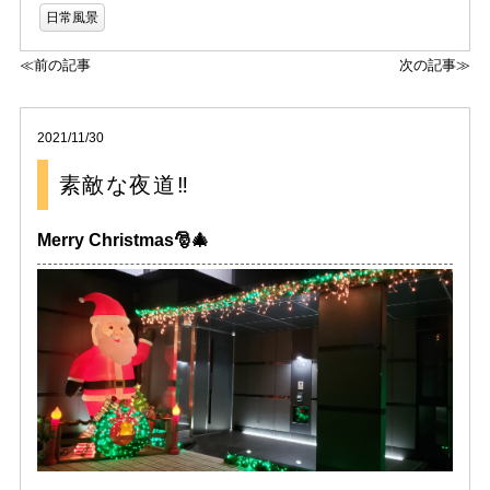
日常風景
≪前の記事
次の記事≫
2021/11/30
素敵な夜道‼️
Merry Christmas🎅🎄