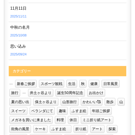
11月11日
2025/11/11
中秋の名月
2025/10/08
思い込み
2025/09/24
カテゴリー
新春ご挨拶
スポーツ観戦
生活
秋
健康
日常風景
旅行
井土ヶ谷より
誕生50周年記念
お出かけ
夏の思い出
保土ヶ谷より
山形旅行
かわいい🥰
散歩
山
スイーツ
ベランダにて
趣味
ふすま絵
年頭ご挨拶
メガネを買いに来ました
料理
休日
ミニ折り紙アート
街角の風景
ケーキ
ふすま絵
折り紙
アート
探索