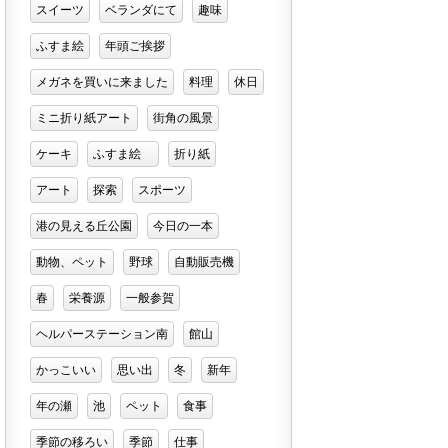
スイーツ
ベランダにて
趣味
ふすま絵
年頭ご挨拶
メガネを買いに来ました
料理
休日
ミニ折り紙アート
街角の風景
ケーキ
ふすま絵
折り紙
アート
探索
スポーツ
港の見える丘公園
今日の一本
動物、ペット
野球
自動販売機
春
栄養源
一般参賀
ヘルパーステーション南
館山
かっこいい
思い出
冬
新年
年の瀬
池
ペット
食事
季節の移ろい
季節
仕事