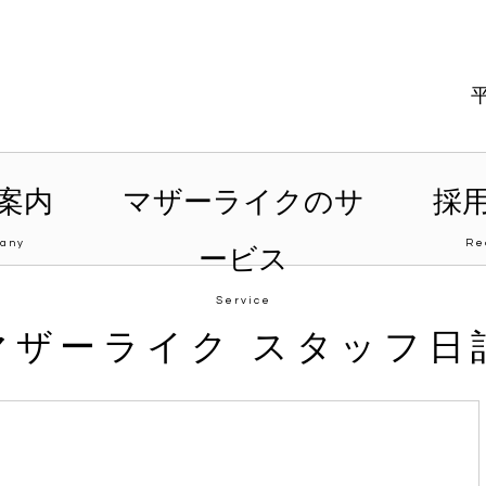
案内
マザーライクのサ
採
any
Re
ービス
Service
マザーライク スタッフ日