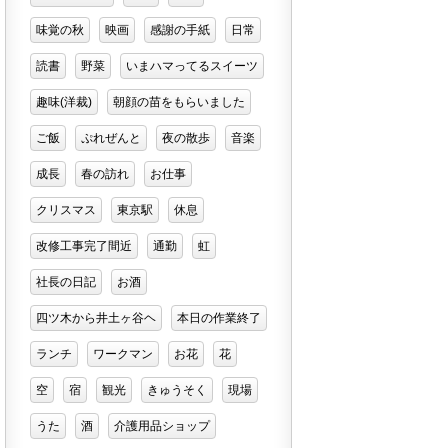
味覚の秋
映画
感謝の手紙
日常
読書
野菜
いまハマってるスイーツ
趣味(洋裁)
朝顔の苗をもらいました
ご飯
ぷれぜんと
夜の散歩
音楽
成長
春の訪れ
お仕事
クリスマス
東京駅
休息
改修工事完了間近
通勤
虹
社長の日記
お酒
四ツ木から井土ヶ谷ヘ
本日の作業終了
ランチ
ワークマン
お花
花
空
宿
観光
きゅうそく
現場
うた
酒
介護用品ショップ