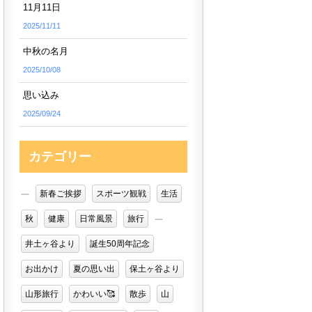
11月11日
2025/11/11
中秋の名月
2025/10/08
思い込み
2025/09/24
カテゴリー
新春ご挨拶
スポーツ観戦
生活
秋
健康
日常風景
旅行
井土ヶ谷より
誕生50周年記念
お出かけ
夏の思い出
保土ヶ谷より
山形旅行
かわいい🥰
散歩
山