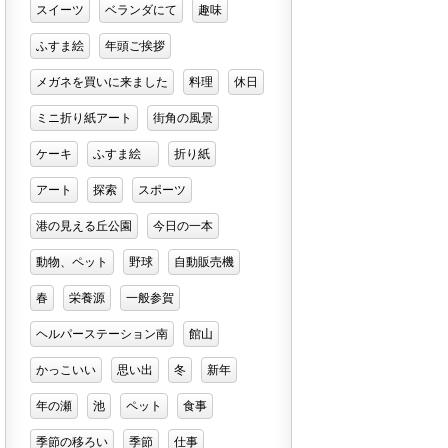
スイーツ
ベランダにて
趣味
ふすま絵
年頭ご挨拶
メガネを買いに来ました
料理
休日
ミニ折り紙アート
街角の風景
ケーキ
ふすま絵
折り紙
アート
探索
スポーツ
港の見える丘公園
今日の一本
動物、ペット
野球
自動販売機
春
栄養源
一般参賀
ヘルパーステーション南
館山
かっこいい
思い出
冬
新年
年の瀬
池
ペット
食事
季節の移ろい
季節
仕事