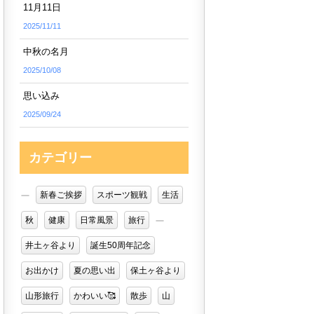
11月11日
2025/11/11
中秋の名月
2025/10/08
思い込み
2025/09/24
カテゴリー
新春ご挨拶
スポーツ観戦
生活
秋
健康
日常風景
旅行
井土ヶ谷より
誕生50周年記念
お出かけ
夏の思い出
保土ヶ谷より
山形旅行
かわいい🥰
散歩
山