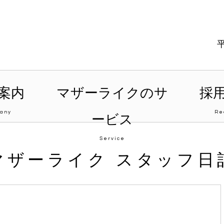
案内
マザーライクのサ
採
any
Re
ービス
Service
マザーライク スタッフ日