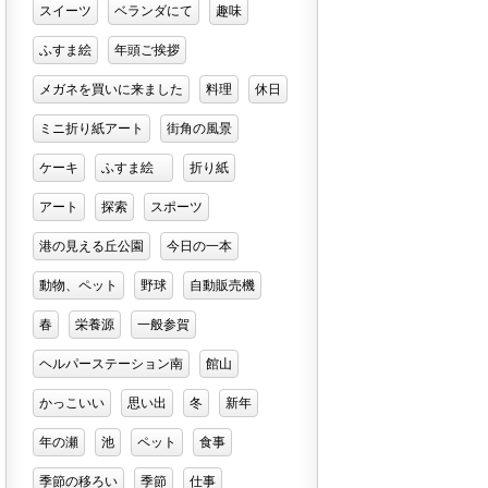
スイーツ
ベランダにて
趣味
ふすま絵
年頭ご挨拶
メガネを買いに来ました
料理
休日
ミニ折り紙アート
街角の風景
ケーキ
ふすま絵
折り紙
アート
探索
スポーツ
港の見える丘公園
今日の一本
動物、ペット
野球
自動販売機
春
栄養源
一般参賀
ヘルパーステーション南
館山
かっこいい
思い出
冬
新年
年の瀬
池
ペット
食事
季節の移ろい
季節
仕事