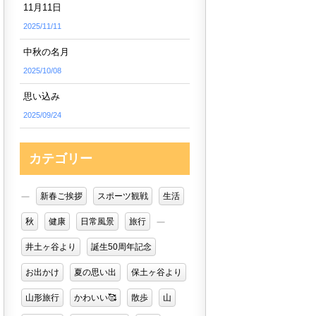
11月11日
2025/11/11
中秋の名月
2025/10/08
思い込み
2025/09/24
カテゴリー
新春ご挨拶
スポーツ観戦
生活
秋
健康
日常風景
旅行
井土ヶ谷より
誕生50周年記念
お出かけ
夏の思い出
保土ヶ谷より
山形旅行
かわいい🥰
散歩
山