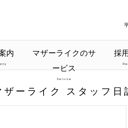
案内
マザーライクのサ
採
any
Re
ービス
Service
マザーライク スタッフ日