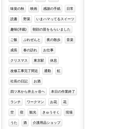
味覚の秋
映画
感謝の手紙
日常
読書
野菜
いまハマってるスイーツ
趣味(洋裁)
朝顔の苗をもらいました
ご飯
ぷれぜんと
夜の散歩
音楽
成長
春の訪れ
お仕事
クリスマス
東京駅
休息
改修工事完了間近
通勤
虹
社長の日記
お酒
四ツ木から井土ヶ谷ヘ
本日の作業終了
ランチ
ワークマン
お花
花
空
宿
観光
きゅうそく
現場
うた
酒
介護用品ショップ