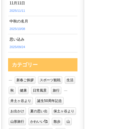
11月11日
2025/11/11
中秋の名月
2025/10/08
思い込み
2025/09/24
カテゴリー
新春ご挨拶
スポーツ観戦
生活
秋
健康
日常風景
旅行
井土ヶ谷より
誕生50周年記念
お出かけ
夏の思い出
保土ヶ谷より
山形旅行
かわいい🥰
散歩
山