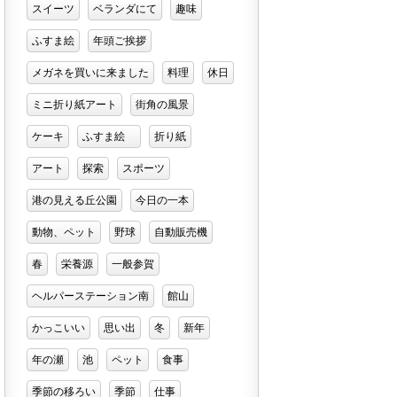
スイーツ
ベランダにて
趣味
ふすま絵
年頭ご挨拶
メガネを買いに来ました
料理
休日
ミニ折り紙アート
街角の風景
ケーキ
ふすま絵
折り紙
アート
探索
スポーツ
港の見える丘公園
今日の一本
動物、ペット
野球
自動販売機
春
栄養源
一般参賀
ヘルパーステーション南
館山
かっこいい
思い出
冬
新年
年の瀬
池
ペット
食事
季節の移ろい
季節
仕事