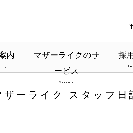
案内
マザーライクのサ
採
any
Re
ービス
Service
マザーライク スタッフ日