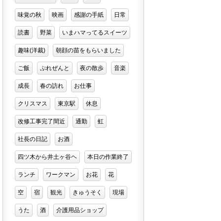
味覚の秋
映画
感謝の手紙
日常
読書
野菜
いまハマってるスイーツ
趣味(洋裁)
朝顔の苗をもらいました
ご飯
ぷれぜんと
夜の散歩
音楽
成長
春の訪れ
お仕事
クリスマス
東京駅
休息
改修工事完了間近
通勤
虹
社長の日記
お酒
四ツ木から井土ヶ谷ヘ
本日の作業終了
ランチ
ワークマン
お花
花
空
宿
観光
きゅうそく
現場
うた
酒
介護用品ショップ