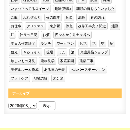
いまハマってるスイーツ
趣味(洋裁)
朝顔の苗をもらいました
ご飯
ぷれぜんと
夜の散歩
音楽
成長
春の訪れ
お仕事
クリスマス
東京駅
休息
改修工事完了間近
通勤
虹
社長の日記
お酒
四ツ木から井土ヶ谷ヘ
本日の作業終了
ランチ
ワークマン
お花
花
空
宿
観光
きゅうそく
現場
うた
酒
介護用品ショップ
珍しいもの発見
建物見学
家庭菜園
建築工事
モデルルーム作成
ある日の光景
ヘルパーステーション
フットケア
地域の輪
未分類
アーカイブ