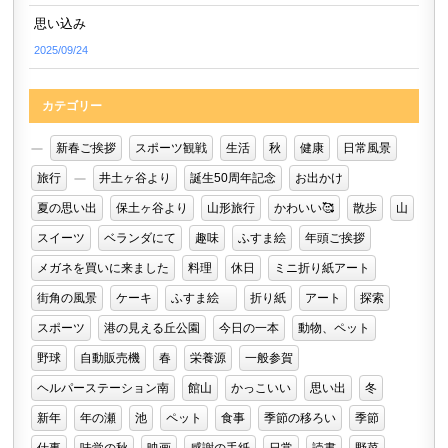
思い込み
2025/09/24
カテゴリー
新春ご挨拶
スポーツ観戦
生活
秋
健康
日常風景
旅行
井土ヶ谷より
誕生50周年記念
お出かけ
夏の思い出
保土ヶ谷より
山形旅行
かわいい🥰
散歩
山
スイーツ
ベランダにて
趣味
ふすま絵
年頭ご挨拶
メガネを買いに来ました
料理
休日
ミニ折り紙アート
街角の風景
ケーキ
ふすま絵
折り紙
アート
探索
スポーツ
港の見える丘公園
今日の一本
動物、ペット
野球
自動販売機
春
栄養源
一般参賀
ヘルパーステーション南
館山
かっこいい
思い出
冬
新年
年の瀬
池
ペット
食事
季節の移ろい
季節
仕事
味覚の秋
映画
感謝の手紙
日常
読書
野菜