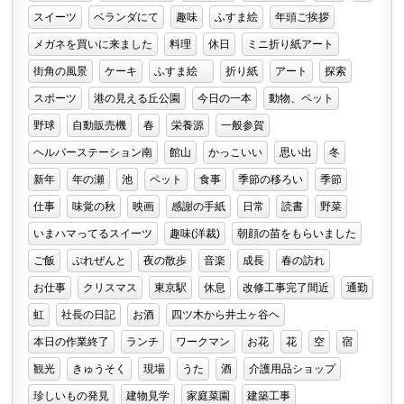
スイーツ
ベランダにて
趣味
ふすま絵
年頭ご挨拶
メガネを買いに来ました
料理
休日
ミニ折り紙アート
街角の風景
ケーキ
ふすま絵
折り紙
アート
探索
スポーツ
港の見える丘公園
今日の一本
動物、ペット
野球
自動販売機
春
栄養源
一般参賀
ヘルパーステーション南
館山
かっこいい
思い出
冬
新年
年の瀬
池
ペット
食事
季節の移ろい
季節
仕事
味覚の秋
映画
感謝の手紙
日常
読書
野菜
いまハマってるスイーツ
趣味(洋裁)
朝顔の苗をもらいました
ご飯
ぷれぜんと
夜の散歩
音楽
成長
春の訪れ
お仕事
クリスマス
東京駅
休息
改修工事完了間近
通勤
虹
社長の日記
お酒
四ツ木から井土ヶ谷ヘ
本日の作業終了
ランチ
ワークマン
お花
花
空
宿
観光
きゅうそく
現場
うた
酒
介護用品ショップ
珍しいもの発見
建物見学
家庭菜園
建築工事