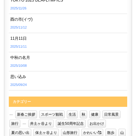
TOKYO 2025 DEAFLYMPICS
2025/11/26
酉の市(イヴ)
2025/11/12
11月11日
2025/11/11
中秋の名月
2025/10/08
思い込み
2025/09/24
カテゴリー
新春ご挨拶
スポーツ観戦
生活
秋
健康
日常風景
旅行
井土ヶ谷より
誕生50周年記念
お出かけ
夏の思い出
保土ヶ谷より
山形旅行
かわいい🥰
散歩
山