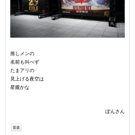
推しメンの
名前も叫べず
たまアリの
見上げる夜空は
星朧かな
ぽんさん
音楽