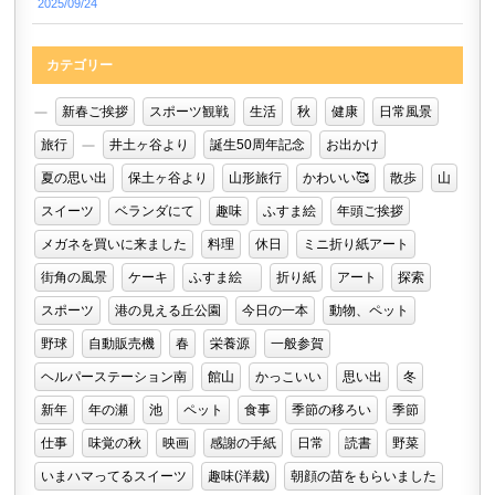
2025/09/24
カテゴリー
新春ご挨拶
スポーツ観戦
生活
秋
健康
日常風景
旅行
井土ヶ谷より
誕生50周年記念
お出かけ
夏の思い出
保土ヶ谷より
山形旅行
かわいい🥰
散歩
山
スイーツ
ベランダにて
趣味
ふすま絵
年頭ご挨拶
メガネを買いに来ました
料理
休日
ミニ折り紙アート
街角の風景
ケーキ
ふすま絵
折り紙
アート
探索
スポーツ
港の見える丘公園
今日の一本
動物、ペット
野球
自動販売機
春
栄養源
一般参賀
ヘルパーステーション南
館山
かっこいい
思い出
冬
新年
年の瀬
池
ペット
食事
季節の移ろい
季節
仕事
味覚の秋
映画
感謝の手紙
日常
読書
野菜
いまハマってるスイーツ
趣味(洋裁)
朝顔の苗をもらいました