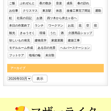
ご飯
ぷれぜんと
夜の散歩
音楽
成長
春の訪れ
お仕事
クリスマス
東京駅
休息
改修工事完了間近
通勤
虹
社長の日記
お酒
四ツ木から井土ヶ谷ヘ
本日の作業終了
ランチ
ワークマン
お花
花
空
宿
観光
きゅうそく
現場
うた
酒
介護用品ショップ
珍しいもの発見
建物見学
家庭菜園
建築工事
モデルルーム作成
ある日の光景
ヘルパーステーション
フットケア
地域の輪
未分類
アーカイブ