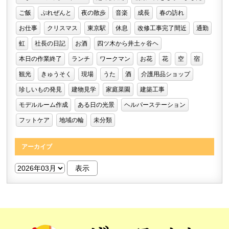
ご飯
ぷれぜんと
夜の散歩
音楽
成長
春の訪れ
お仕事
クリスマス
東京駅
休息
改修工事完了間近
通勤
虹
社長の日記
お酒
四ツ木から井土ヶ谷ヘ
本日の作業終了
ランチ
ワークマン
お花
花
空
宿
観光
きゅうそく
現場
うた
酒
介護用品ショップ
珍しいもの発見
建物見学
家庭菜園
建築工事
モデルルーム作成
ある日の光景
ヘルパーステーション
フットケア
地域の輪
未分類
アーカイブ