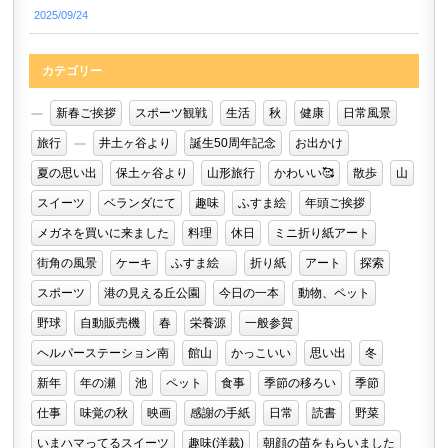
2025/09/24
カテゴリー
新春ご挨拶
スポーツ観戦
生活
秋
健康
日常風景
旅行
井土ヶ谷より
誕生50周年記念
お出かけ
夏の思い出
保土ヶ谷より
山形旅行
かわいい🥰
散歩
山
スイーツ
ベランダにて
趣味
ふすま絵
年頭ご挨拶
メガネを買いに来ました
料理
休日
ミニ折り紙アート
街角の風景
ケーキ
ふすま絵
折り紙
アート
探索
スポーツ
港の見える丘公園
今日の一本
動物、ペット
野球
自動販売機
春
栄養源
一般参賀
ヘルパーステーション南
館山
かっこいい
思い出
冬
新年
年の瀬
池
ペット
食事
季節の移ろい
季節
仕事
味覚の秋
映画
感謝の手紙
日常
読書
野菜
いまハマってるスイーツ
趣味(洋裁)
朝顔の苗をもらいました