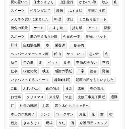
夏の思い出
保土ヶ谷より
山形旅行
かわいい🥰
散歩
山
スイーツ
ベランダにて
趣味
ふすま絵
年頭ご挨拶
メガネを買いに来ました
料理
休日
ミニ折り紙アート
街角の風景
ケーキ
ふすま絵
折り紙
アート
探索
スポーツ
港の見える丘公園
今日の一本
動物、ペット
野球
自動販売機
春
栄養源
一般参賀
ヘルパーステーション南
館山
かっこいい
思い出
冬
新年
年の瀬
池
ペット
食事
季節の移ろい
季節
仕事
味覚の秋
映画
感謝の手紙
日常
読書
野菜
いまハマってるスイーツ
趣味(洋裁)
朝顔の苗をもらいました
ご飯
ぷれぜんと
夜の散歩
音楽
成長
春の訪れ
お仕事
クリスマス
東京駅
休息
改修工事完了間近
通勤
虹
社長の日記
お酒
四ツ木から井土ヶ谷ヘ
本日の作業終了
ランチ
ワークマン
お花
花
空
宿
観光
きゅうそく
現場
うた
酒
介護用品ショップ