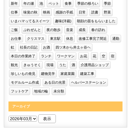
新年
年の瀬
池
ペット
食事
季節の移ろい
季節
仕事
味覚の秋
映画
感謝の手紙
日常
読書
野菜
いまハマってるスイーツ
趣味(洋裁)
朝顔の苗をもらいました
ご飯
ぷれぜんと
夜の散歩
音楽
成長
春の訪れ
お仕事
クリスマス
東京駅
休息
改修工事完了間近
通勤
虹
社長の日記
お酒
四ツ木から井土ヶ谷ヘ
本日の作業終了
ランチ
ワークマン
お花
花
空
宿
観光
きゅうそく
現場
うた
酒
介護用品ショップ
珍しいもの発見
建物見学
家庭菜園
建築工事
モデルルーム作成
ある日の光景
ヘルパーステーション
フットケア
地域の輪
未分類
アーカイブ