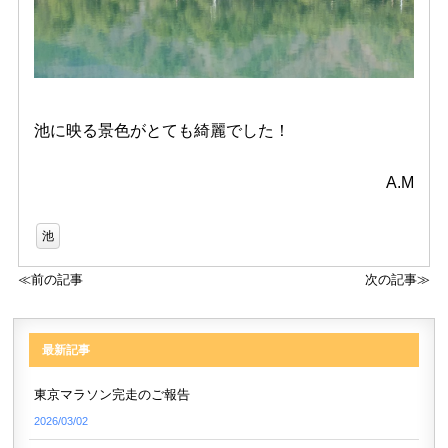
池に映る景色がとても綺麗でした！
A.M
池
≪前の記事
次の記事≫
最新記事
東京マラソン完走のご報告
2026/03/02