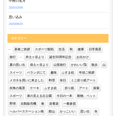
中秋の名月
2025/10/08
思い込み
2025/09/24
カテゴリー
新春ご挨拶
スポーツ観戦
生活
秋
健康
日常風景
旅行
井土ヶ谷より
誕生50周年記念
お出かけ
夏の思い出
保土ヶ谷より
山形旅行
かわいい🥰
散歩
山
スイーツ
ベランダにて
趣味
ふすま絵
年頭ご挨拶
メガネを買いに来ました
料理
休日
ミニ折り紙アート
街角の風景
ケーキ
ふすま絵
折り紙
アート
探索
スポーツ
港の見える丘公園
今日の一本
動物、ペット
野球
自動販売機
春
栄養源
一般参賀
ヘルパーステーション南
館山
かっこいい
思い出
冬