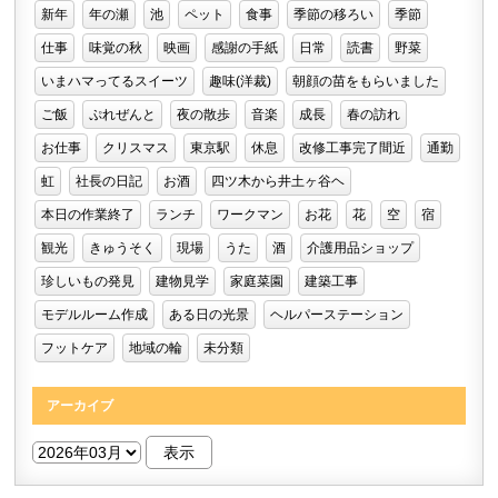
新年
年の瀬
池
ペット
食事
季節の移ろい
季節
仕事
味覚の秋
映画
感謝の手紙
日常
読書
野菜
いまハマってるスイーツ
趣味(洋裁)
朝顔の苗をもらいました
ご飯
ぷれぜんと
夜の散歩
音楽
成長
春の訪れ
お仕事
クリスマス
東京駅
休息
改修工事完了間近
通勤
虹
社長の日記
お酒
四ツ木から井土ヶ谷ヘ
本日の作業終了
ランチ
ワークマン
お花
花
空
宿
観光
きゅうそく
現場
うた
酒
介護用品ショップ
珍しいもの発見
建物見学
家庭菜園
建築工事
モデルルーム作成
ある日の光景
ヘルパーステーション
フットケア
地域の輪
未分類
アーカイブ