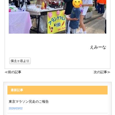
えみーな
保土ヶ谷より
≪前の記事
次の記事≫
最新記事
東京マラソン完走のご報告
2026/03/02