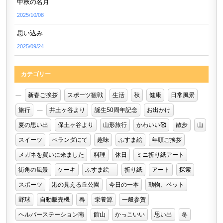
中秋の名月
2025/10/08
思い込み
2025/09/24
カテゴリー
新春ご挨拶
スポーツ観戦
生活
秋
健康
日常風景
旅行
井土ヶ谷より
誕生50周年記念
お出かけ
夏の思い出
保土ヶ谷より
山形旅行
かわいい🥰
散歩
山
スイーツ
ベランダにて
趣味
ふすま絵
年頭ご挨拶
メガネを買いに来ました
料理
休日
ミニ折り紙アート
街角の風景
ケーキ
ふすま絵
折り紙
アート
探索
スポーツ
港の見える丘公園
今日の一本
動物、ペット
野球
自動販売機
春
栄養源
一般参賀
ヘルパーステーション南
館山
かっこいい
思い出
冬