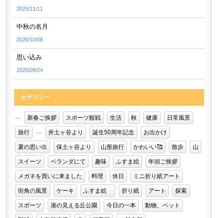
2025/11/11
中秋の名月
2025/10/08
思い込み
2025/09/24
カテゴリー
新春ご挨拶
スポーツ観戦
生活
秋
健康
日常風景
旅行
井土ヶ谷より
誕生50周年記念
お出かけ
夏の思い出
保土ヶ谷より
山形旅行
かわいい🥰
散歩
山
スイーツ
ベランダにて
趣味
ふすま絵
年頭ご挨拶
メガネを買いに来ました
料理
休日
ミニ折り紙アート
街角の風景
ケーキ
ふすま絵
折り紙
アート
探索
スポーツ
港の見える丘公園
今日の一本
動物、ペット