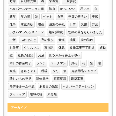
野球
自動販売機
春
栄養源
一般参賀
ヘルパーステーション南
館山
かっこいい
思い出
冬
新年
年の瀬
池
ペット
食事
季節の移ろい
季節
仕事
味覚の秋
映画
感謝の手紙
日常
読書
野菜
いまハマってるスイーツ
趣味(洋裁)
朝顔の苗をもらいました
ご飯
ぷれぜんと
夜の散歩
音楽
成長
春の訪れ
お仕事
クリスマス
東京駅
休息
改修工事完了間近
通勤
虹
社長の日記
お酒
四ツ木から井土ヶ谷ヘ
本日の作業終了
ランチ
ワークマン
お花
花
空
宿
観光
きゅうそく
現場
うた
酒
介護用品ショップ
珍しいもの発見
建物見学
家庭菜園
建築工事
モデルルーム作成
ある日の光景
ヘルパーステーション
フットケア
地域の輪
未分類
アーカイブ