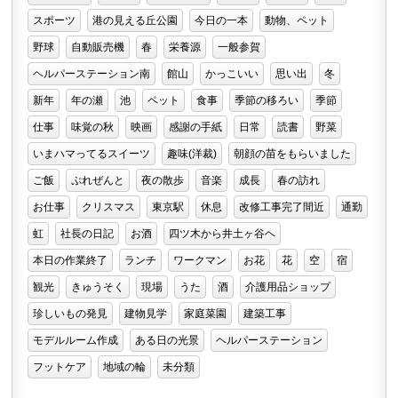
スポーツ
港の見える丘公園
今日の一本
動物、ペット
野球
自動販売機
春
栄養源
一般参賀
ヘルパーステーション南
館山
かっこいい
思い出
冬
新年
年の瀬
池
ペット
食事
季節の移ろい
季節
仕事
味覚の秋
映画
感謝の手紙
日常
読書
野菜
いまハマってるスイーツ
趣味(洋裁)
朝顔の苗をもらいました
ご飯
ぷれぜんと
夜の散歩
音楽
成長
春の訪れ
お仕事
クリスマス
東京駅
休息
改修工事完了間近
通勤
虹
社長の日記
お酒
四ツ木から井土ヶ谷ヘ
本日の作業終了
ランチ
ワークマン
お花
花
空
宿
観光
きゅうそく
現場
うた
酒
介護用品ショップ
珍しいもの発見
建物見学
家庭菜園
建築工事
モデルルーム作成
ある日の光景
ヘルパーステーション
フットケア
地域の輪
未分類