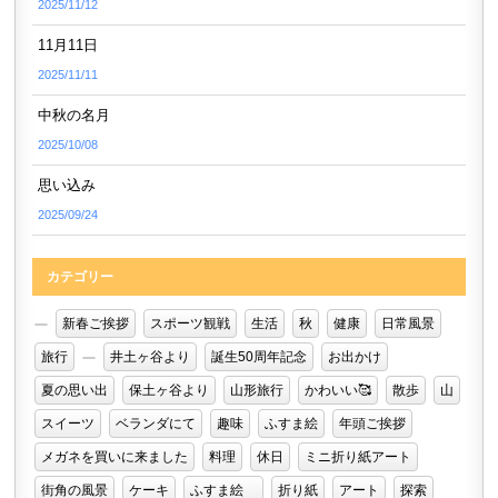
2025/11/12
11月11日
2025/11/11
中秋の名月
2025/10/08
思い込み
2025/09/24
カテゴリー
新春ご挨拶
スポーツ観戦
生活
秋
健康
日常風景
旅行
井土ヶ谷より
誕生50周年記念
お出かけ
夏の思い出
保土ヶ谷より
山形旅行
かわいい🥰
散歩
山
スイーツ
ベランダにて
趣味
ふすま絵
年頭ご挨拶
メガネを買いに来ました
料理
休日
ミニ折り紙アート
街角の風景
ケーキ
ふすま絵
折り紙
アート
探索