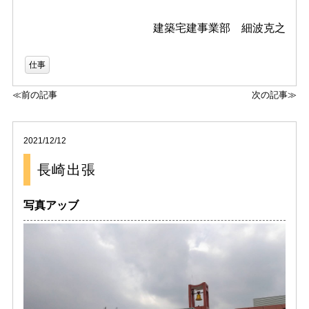
建築宅建事業部 細波克之
仕事
≪前の記事
次の記事≫
2021/12/12
長崎出張
写真アッブ