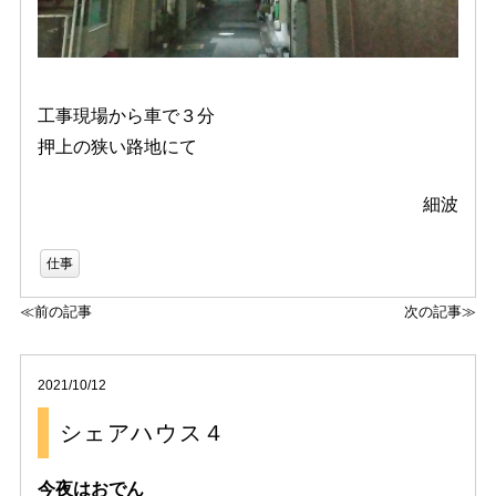
工事現場から車で３分
押上の狭い路地にて
細波
仕事
≪前の記事
次の記事≫
2021/10/12
シェアハウス４
今夜はおでん