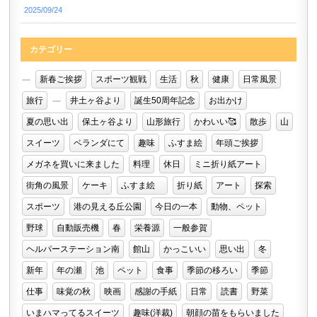
2025/09/24
カテゴリー
新春ご挨拶
スポーツ観戦
生活
秋
健康
日常風景
旅行
井土ヶ谷より
誕生50周年記念
お出かけ
夏の思い出
保土ヶ谷より
山形旅行
かわいい🥰
散歩
山
スイーツ
ベランダにて
趣味
ふすま絵
年頭ご挨拶
メガネを買いに来ました
料理
休日
ミニ折り紙アート
街角の風景
ケーキ
ふすま絵
折り紙
アート
探索
スポーツ
港の見える丘公園
今日の一本
動物、ペット
野球
自動販売機
春
栄養源
一般参賀
ヘルパーステーション南
館山
かっこいい
思い出
冬
新年
年の瀬
池
ペット
食事
季節の移ろい
季節
仕事
味覚の秋
映画
感謝の手紙
日常
読書
野菜
いまハマってるスイーツ
趣味(洋裁)
朝顔の苗をもらいました