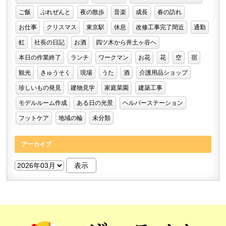
ご飯
ぷれぜんと
夜の散歩
音楽
成長
春の訪れ
お仕事
クリスマス
東京駅
休息
改修工事完了間近
通勤
虹
社長の日記
お酒
四ツ木から井土ヶ谷ヘ
本日の作業終了
ランチ
ワークマン
お花
花
空
宿
観光
きゅうそく
現場
うた
酒
介護用品ショップ
珍しいもの発見
建物見学
家庭菜園
建築工事
モデルルーム作成
ある日の光景
ヘルパーステーション
フットケア
地域の輪
未分類
アーカイブ