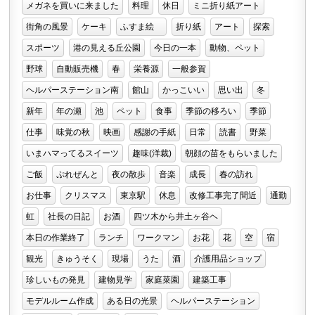
メガネを買いに来ました
料理
休日
ミニ折り紙アート
街角の風景
ケーキ
ふすま絵
折り紙
アート
探索
スポーツ
港の見える丘公園
今日の一本
動物、ペット
野球
自動販売機
春
栄養源
一般参賀
ヘルパーステーション南
館山
かっこいい
思い出
冬
新年
年の瀬
池
ペット
食事
季節の移ろい
季節
仕事
味覚の秋
映画
感謝の手紙
日常
読書
野菜
いまハマってるスイーツ
趣味(洋裁)
朝顔の苗をもらいました
ご飯
ぷれぜんと
夜の散歩
音楽
成長
春の訪れ
お仕事
クリスマス
東京駅
休息
改修工事完了間近
通勤
虹
社長の日記
お酒
四ツ木から井土ヶ谷ヘ
本日の作業終了
ランチ
ワークマン
お花
花
空
宿
観光
きゅうそく
現場
うた
酒
介護用品ショップ
珍しいもの発見
建物見学
家庭菜園
建築工事
モデルルーム作成
ある日の光景
ヘルパーステーション