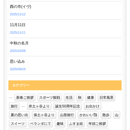
酉の市(イヴ)
2025/11/12
11月11日
2025/11/11
中秋の名月
2025/10/08
思い込み
2025/09/24
カテゴリー
新春ご挨拶
スポーツ観戦
生活
秋
健康
日常風景
旅行
井土ヶ谷より
誕生50周年記念
お出かけ
夏の思い出
保土ヶ谷より
山形旅行
かわいい🥰
散歩
山
スイーツ
ベランダにて
趣味
ふすま絵
年頭ご挨拶