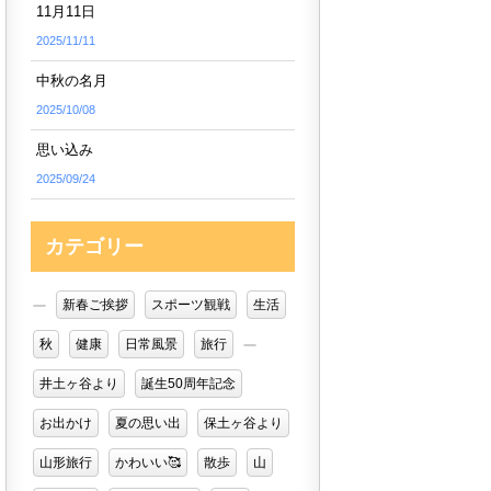
11月11日
2025/11/11
中秋の名月
2025/10/08
思い込み
2025/09/24
カテゴリー
新春ご挨拶
スポーツ観戦
生活
秋
健康
日常風景
旅行
井土ヶ谷より
誕生50周年記念
お出かけ
夏の思い出
保土ヶ谷より
山形旅行
かわいい🥰
散歩
山