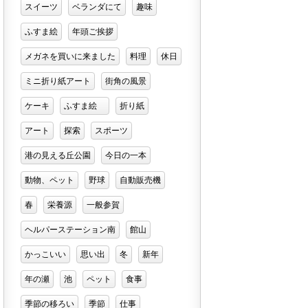
スイーツ
ベランダにて
趣味
ふすま絵
年頭ご挨拶
メガネを買いに来ました
料理
休日
ミニ折り紙アート
街角の風景
ケーキ
ふすま絵
折り紙
アート
探索
スポーツ
港の見える丘公園
今日の一本
動物、ペット
野球
自動販売機
春
栄養源
一般参賀
ヘルパーステーション南
館山
かっこいい
思い出
冬
新年
年の瀬
池
ペット
食事
季節の移ろい
季節
仕事