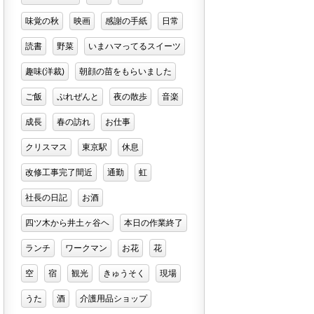
味覚の秋
映画
感謝の手紙
日常
読書
野菜
いまハマってるスイーツ
趣味(洋裁)
朝顔の苗をもらいました
ご飯
ぷれぜんと
夜の散歩
音楽
成長
春の訪れ
お仕事
クリスマス
東京駅
休息
改修工事完了間近
通勤
虹
社長の日記
お酒
四ツ木から井土ヶ谷ヘ
本日の作業終了
ランチ
ワークマン
お花
花
空
宿
観光
きゅうそく
現場
うた
酒
介護用品ショップ