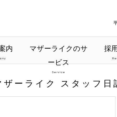
案内
マザーライクのサ
採
any
Re
ービス
Service
マザーライク スタッフ日